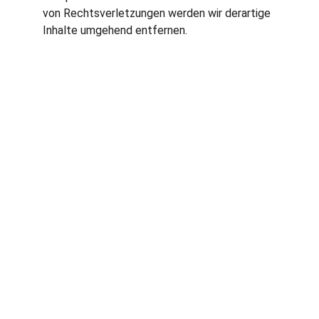
von Rechtsverletzungen werden wir derartige 
Inhalte umgehend entfernen.
Prof. Dr. med. Michael Putzier
Facharzt für Orthopädie und Unfallchirurgie     
Medizinische Gutachten und Beratung
IMPRESSUM